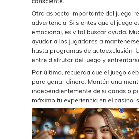
consciente.
Otro aspecto importante del juego re
advertencia. Si sientes que el juego 
emocional, es vital buscar ayuda. M
ayudar a los jugadores a mantenerse 
hasta programas de autoexclusión. Ut
entre disfrutar del juego y enfrentar
Por último, recuerda que el juego de
para ganar dinero. Mantén una mental
independientemente de si ganas o pi
máximo tu experiencia en el casino,