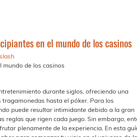
cipiantes en el mundo de los casinos
slash
el mundo de los casinos
ntretenimiento durante siglos, ofreciendo una
s tragamonedas hasta el póker. Para los
ndo puede resultar intimidante debido a la gran
as reglas que rigen cada juego. Sin embargo, en
frutar plenamente de la experiencia. En esta guí