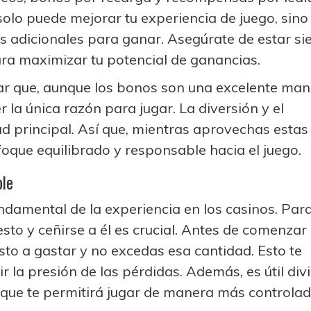
olo puede mejorar tu experiencia de juego, sino
 adicionales para ganar. Asegúrate de estar s
para maximizar tu potencial de ganancias.
ar que, aunque los bonos son una excelente ma
 la única razón para jugar. La diversión y el
ad principal. Así que, mientras aprovechas estas
que equilibrado y responsable hacia el juego.
ble
ndamental de la experiencia en los casinos. Para
sto y ceñirse a él es crucial. Antes de comenzar
sto a gastar y no excedas esa cantidad. Esto te
r la presión de las pérdidas. Además, es útil divi
 que te permitirá jugar de manera más controlad