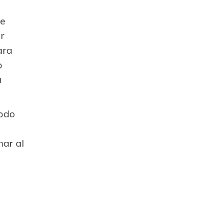
de
r
ara
o
a
todo
har al