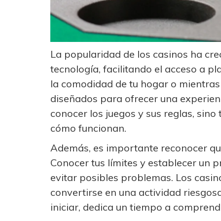
La popularidad de los casinos ha crec
tecnología, facilitando el acceso a p
la comodidad de tu hogar o mientras v
diseñados para ofrecer una experienci
conocer los juegos y sus reglas, sino
cómo funcionan.
Además, es importante reconocer que
Conocer tus límites y establecer un
evitar posibles problemas. Los casi
convertirse en una actividad riesgos
iniciar, dedica un tiempo a comprend