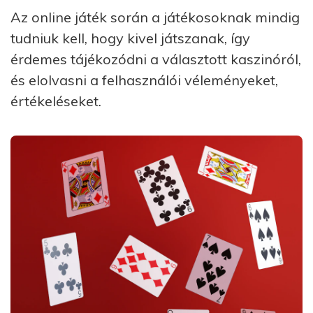
Az online játék során a játékosoknak mindig
tudniuk kell, hogy kivel játszanak, így
érdemes tájékozódni a választott kaszinóról,
és elolvasni a felhasználói véleményeket,
értékeléseket.