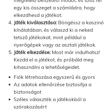
megfelelő befizetési módot, és tölts fel
egy kis összeget a számládra, hogy
elkezdhesd a játékot.
Játék kiválasztása:
Böngéssz a kaszinó
kínálatában, és válaszd ki a neked
tetsző játékokat, mint például a
nyerőgépek vagy az asztali játékok.
Játék elkezdése:
Most már indulhatsz!
Kezdd el a játékot, és próbáld meg
kihasználni a lehetőségeidet.
Fiók létrehozása egyszerű és gyors
Az adatok ellenőrzése biztosítja a
biztonságot
Széles választék a játékokból a
szórakozásért