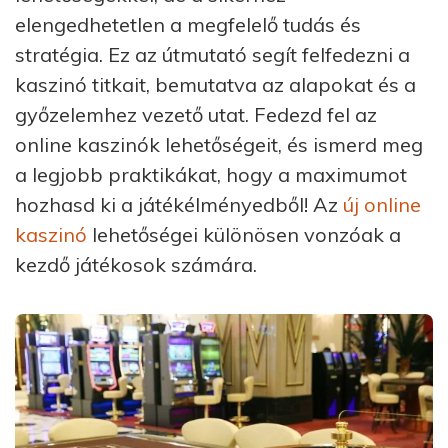
elengedhetetlen a megfelelő tudás és
stratégia. Ez az útmutató segít felfedezni a
kaszinó titkait, bemutatva az alapokat és a
győzelemhez vezető utat. Fedezd fel az
online kaszinók lehetőségeit, és ismerd meg
a legjobb praktikákat, hogy a maximumot
hozhasd ki a játékélményedből! Az
új online
kaszinó
lehetőségei különösen vonzóak a
kezdő játékosok számára.